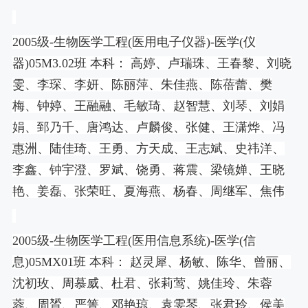
2005
级
-
生物医学工程
(
医用电子仪器
)-
医学
(
仪
器
)05M3.02
班 本科： 高婷、卢瑞珠、王春黎、刘晓
雯、李琛、李妍、陈丽萍、朱佳燕、陈蓓蕾、樊
梅、钟婷、王融融、毛敏琦、赵智慧、刘琴、刘娟
娟、郅乃千、唐鸿达、卢麟俊、张健、王潇烨、冯
惠洲、陆佳琦、王勇、方天成、王志斌、史祎洋、
李鑫、钟宇澄、罗斌、饶勇、蒋震、梁镜婵、王晓
艳、姜磊、张荣旺、夏海燕、杨春、周继军、焦伟
2005
级
-
生物医学工程
(
医用信息系统
)-
医学
(
信
息
)05MX01
班 本科： 赵灵犀、杨敏、陈华、曾丽、
沈初玫、周慕威、杜君、张莉莺、姚佳玲、朱蓉
蓉、周贇、严箐、邓艳琼、袁雯琴、张君玲、侯美