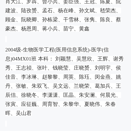
肖大江、罗犇、曾小兵、姜臣强、王冠、陈夏、阮
建波、陆孜赟、孟石、杨在峰、孙文斌、嵇荣杰、
顾金、阮晓卿、孙栋梁、干雪林、张隽、陈良、蔡
豪杰、杨恩周、蒋小兵、苗宁、黄鑫
2004
级
-
生物医学工程
(
医用信息系统
)-
医学
(
信
息
)04MX01
班 本科： 刘颖慧、吴慧欣、王辉、谢秀
秀、王志祯、张叶、钱晓莹、庄晓赟、刘明宇、侯
佳音、李冰琳、赵黎黎、周英、陈珏、闵金燕、姚
丹、张敏、朱双飞、吴文远、兰晓荣、葛加兵、王
辰佶、徐晓冬、李潇潇、匡晶、朱安澜、何晨光、
张寅、应征巍、周育智、朱黎华、夏晓伟、朱春
晖、吴山君