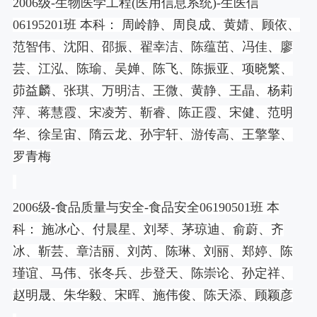
2006
级
-
生物医学工程
(
医用信息系统
)-
生医信
06195201
班 本科： 周岭静、周良成、黄婧、顾依、
范智伟、沈阳、邵振、翟幸洁、陈蕴茁、冯佳、廖
芸、江泓、陈瑜、吴婵、陈飞、陈振亚、项晓繁、
茆益麟、张琪、万明洁、王微、黄静、王晶、杨莉
萍、蒋慧霞、宋凌芳、靳睿、陈正霞、宋健、范明
华、徐呈宙、隋云龙、孙宇轩、游传高、王擎擎、
罗青梅
2006
级
-
食品质量与安全
-
食品安全
06190501
班 本
科： 施冰心、付晨星、刘琴、茅琼迪、俞蔚、齐
冰、靳芸、章洁丽、刘芮、陈琳、刘丽、郑婷、陈
瑾谊、马伟、张冬兵、步登天、陈崇论、孙定祥、
赵明晟、朱华毅、宋晖、施伟俊、陈天添、顾颖彦