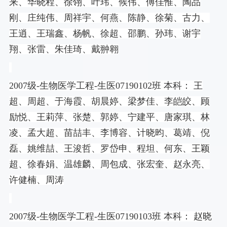
来、华晓程、徐翎、叶玮、候伟、傅佳惟、陶品
刚、庄纯伟、周祥宇、何燕、陈静、徐菊、古力、
王逍、王瑞鑫、杨帆、徐超、邵鹏、孙玮、谢宇
翔、张雷、朱佳琦、戴翀翱
2007
级
-
生物医学工程
-
生医
07190102
班 本科： 王
超、周超、于海霞、胡晨婷、梁梦佳、李皑皎、顾
励悦、王莉萍、张楚、郭婷、宁建平、唐家琪、林
凌、孟大超、苗喆丰、李博容、计晓昀、葛靖、倪
磊、姚维喆、王浚哲、罗岱申、程坦、何东、王颖
超、徐春娟、温雄麟、周包成、张宏奎、赵永亮、
许健楠、周涛
2007
级
-
生物医学工程
-
生医
07190103
班 本科： 赵晓