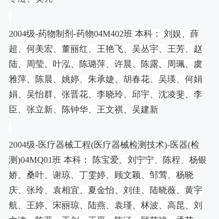
2004
级
-
药物制剂
-
药物
04M402
班 本科： 刘娱、薛
超、何美宏、董丽红、王艳飞、吴丛宇、王芳、赵
陆、周莹、叶泓、陈璐萍、许晨、陈露、周珮、虞
雅萍、陈晨、姚婷、朱承婕、胡春花、吴瑛、何娟
娟、吴怡群、张晋花、李晓玲、邱宇、沈凌斐、李
臣、张立新、陈钟华、王文祺、吴建新
2004
级
-
医疗器械工程
(
医疗器械检测技术
)-
医器
(
检
测
)04MQ01
班 本科： 陈宝爱、刘宁宁、陈程、杨银
娇、桑叶、谢琼、丁雯婷、顾文颖、邹莺、杨晓
庆、张玲、袁相宜、夏金怡、刘佳、陆晓薇、黄宇
航、王婷、宋丽琼、陆燕、袁瑾、林波、高昆、刘