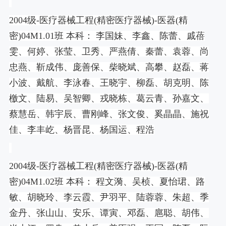
2004
级
-
医疗器械工程
(
精密医疗器械
)-
医器
(
精
密
)04M1.01
班 本科： 李国妹、李鑫、陈蕾、戚蓓
雯、何婷、张莹、卫秀、严燕倩、秦蕾、袁蓉、尚
忠燕、靳成伟、庞善保、柴晓斌、高攀、赵磊、蒋
小波、戴航、李泳春、王晓宇、柳磊、胡克明、陈
檄文、陆易、吴智卿、戎晓栋、葛云青、孙嘉文、
蔡慧岳、韩宇辰、曹刚峰、张文俊、奚晶晶、施祝
佳、李丰屹、杨晋昆、杨国运、程浩
2004
级
-
医疗器械工程
(
精密医疗器械
)-
医器
(
精
密
)04M1.02
班 本科： 程文漪、吴桢、夏怡珺、路
敏、胡晓玲、李云霞、尹羽平、陆蓉蓉、朱超、季
金丹、张山山、安乐、谭寅、邓磊、扈聪、胡伟、