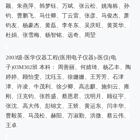
颖、朱燕萍、韩梦钰、万斌、张云松、姚海栋、孙
钧、曹鹏飞、马仕卿、丁云雷、张彦、马俊杰、萧
钧友、杨豪杰、黄磊、李冬东、吴庆旺、黄英华、
杜娟、张雪梅、杨智铭、远奇、周堃
2003
级
-
医学仪器工程
(
医用电子仪器
)-
医仪
(
电
子
)03M302
班 本科： 周善丽、何婧琦、杨乙丰、陶
婷婷、顾怡雯、沈珏玉、徐姗姗、王芳芳、石津
津、许凌、牛茂利、徐少卿、高志麒、施剑云、雍
刚、汪克钧、张胜盛、蔡恩君、沈明月、顾征宇、
张沈、高大伟、彭锦文、王矫、黄运东、闫丰华、
曹毅英、马茂松、赫阳、万淑勤、洪微、蔡云伟、
王卓