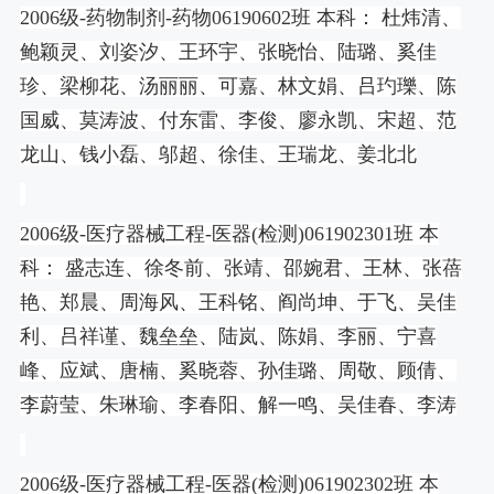
2006
级
-
药物制剂
-
药物
06190602
班 本科： 杜炜清、
鲍颖灵、刘姿汐、王环宇、张晓怡、陆璐、奚佳
珍、梁柳花、汤丽丽、可嘉、林文娟、吕玓瓅、陈
国威、莫涛波、付东雷、李俊、廖永凯、宋超、范
龙山、钱小磊、邬超、徐佳、王瑞龙、姜北北
2006
级
-
医疗器械工程
-
医器
(
检测
)061902301
班 本
科： 盛志连、徐冬前、张靖、邵婉君、王林、张蓓
艳、郑晨、周海风、王科铭、阎尚坤、于飞、吴佳
利、吕祥谨、魏垒垒、陆岚、陈娟、李丽、宁喜
峰、应斌、唐楠、奚晓蓉、孙佳璐、周敬、顾倩、
李蔚莹、朱琳瑜、李春阳、解一鸣、吴佳春、李涛
2006
级
-
医疗器械工程
-
医器
(
检测
)061902302
班 本