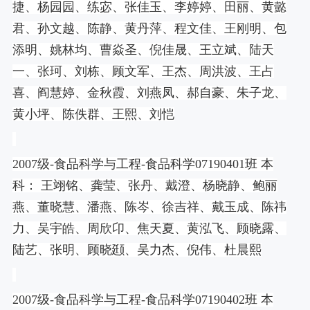
捷、杨园园、练宓、张佳玉、李婷婷、田丽、黄懿
君、孙文越、陈静、黄丹萍、程文佳、王刚明、包
添明、姚林均、曹焱圣、倪佳晟、王立斌、陆天
一、张珂、刘栋、顾文军、王杰、周洪波、王占
喜、阎慧婷、金秋霞、刘燕凤、郝自豪、朱子龙、
黄小坪、陈佚群、王熙、刘恺
2007
级
-
食品科学与工程
-
食品科学
07190401
班 本
科： 王翊铭、龚莹、张丹、戴澄、杨晓静、鲍丽
燕、董晓慧、潘燕、陈岑、徐吉祥、戴玉成、陈祎
力、吴宇皓、周欣卬、焦天夏、黄泓飞、顾晓露、
陆艺、张明、顾晓颋、吴力杰、倪伟、杜晨熙
2007
级
-
食品科学与工程
-
食品科学
07190402
班 本