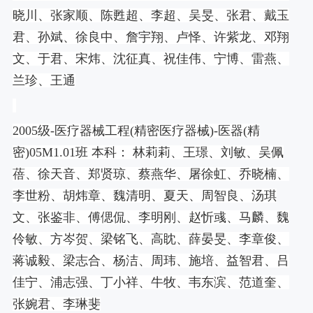
晓川、张家顺、陈甦超、李超、吴旻、张君、戴玉
君、孙斌、徐良中、詹宇翔、卢怿、许紫龙、邓翔
文、于君、宋炜、沈征真、祝佳伟、宁博、雷燕、
兰珍、王通
2005
级
-
医疗器械工程
(
精密医疗器械
)-
医器
(
精
密
)05M1.01
班 本科： 林莉莉、王璟、刘敏、吴佩
蓓、徐天音、郑贤琼、蔡燕华、屠徐虹、乔晓楠、
李世粉、胡炜章、魏清明、夏天、周智良、汤琪
文、张鉴非、傅偲侃、李明刚、赵忻彧、马麟、魏
伶敏、方岑贺、梁铭飞、高眈、薛晏旻、李章俊、
蒋诚毅、梁志合、杨洁、周玮、施培、益智君、吕
佳宁、浦志强、丁小祥、牛牧、韦东滨、范道奎、
张婉君、李琳斐