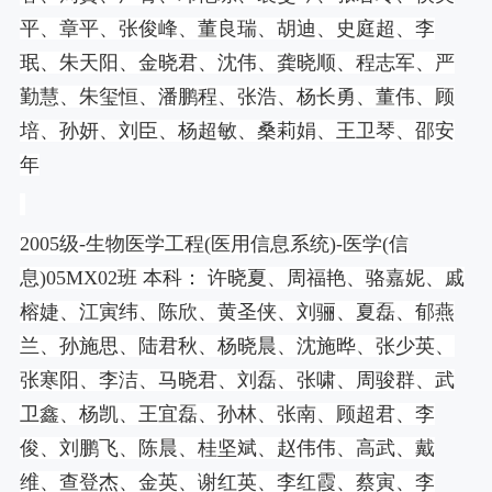
平、章平、张俊峰、董良瑞、胡迪、史庭超、李
珉、朱天阳、金晓君、沈伟、龚晓顺、程志军、严
勤慧、朱玺恒、潘鹏程、张浩、杨长勇、董伟、顾
培、孙妍、刘臣、杨超敏、桑莉娟、王卫琴、邵安
年
2005
级
-
生物医学工程
(
医用信息系统
)-
医学
(
信
息
)05MX02
班 本科： 许晓夏、周福艳、骆嘉妮、戚
榕婕、江寅纬、陈欣、黄圣侠、刘骊、夏磊、郁燕
兰、孙施思、陆君秋、杨晓晨、沈施晔、张少英、
张寒阳、李洁、马晓君、刘磊、张啸、周骏群、武
卫鑫、杨凯、王宜磊、孙林、张南、顾超君、李
俊、刘鹏飞、陈晨、桂坚斌、赵伟伟、高武、戴
维、查登杰、金英、谢红英、李红霞、蔡寅、李