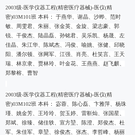
2003
级
-
医学仪器工程
(
精密医疗器械
)-
医仪
(
精
密
)03M101
班 本科： 于燕华、谢晶、沙晔、范时
敏、周雯君、朱丽、张金英、金旋、梁志豪、郭
锐、干俊杰、陆晶磊、孙铭君、吴乐凯、杨晟、左
佳晶、朱江华、陈斌杰、冯俊、喻姚、张健、邱晓
阳、潘尔顿、张网军、江强、肖亮、杜笑言、王天
瑞、林京隶、贾林玲、叶金花、王燕燕、赵飞麒、
郑黎榕、曹智
2003
级
-
医学仪器工程
(
精密医疗器械
)-
医仪
(
精
密
)03M102
班 本科： 宓蓉、陈心磊、卞雅萍、杨珠
瑾、姚金芳、王玲玲、贺玉婷、雷靳灿、张国星、
郑斌、徐臻、储佳轶、宣方堃、陈澄、郑俊杰、杜
军、朱佳军、章堃、徐俊杰、张杰、李哲峰、杨丽