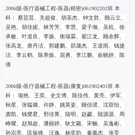
2006
级
-
医疗器械工程
-
医器
(
精密
)061902202
班 本
科： 蔡芸芸、关超俊、胡圣杰、钟文胜、顾云立、
吴艳、胡佳妮、林芳芳、李慧、梁子瀚、吴杭、徐
承敏、叶道良、李扬、衡瑞霖、翟江龙、顾余辉、
张高龙、唐丹洁、郭建鹏、邵晟杰、王道雨、钱捷
洁、李云鹤、陈养炼、屈勇、李江鹏、俞晓婷、陈
倩
2006
级
-
医疗器械工程
-
医器
(
康复
)061902401
班 本
科： 项艳、王奕、史文博、陈佳伟、黄亮、伊军、
秋星、张韫璐、许静、姚英姿、顾佳珺、沈双怡、
龚凯、钱燮君、邢佳菁、陆明、赵勰、陆源源、周
峥耀、赵旭超、潘丽婷、耿文颖、宋畅、吴逸彬、
孙宗亮、匡振锋、汪逸、杨奕韵、秦胤杰、张旻