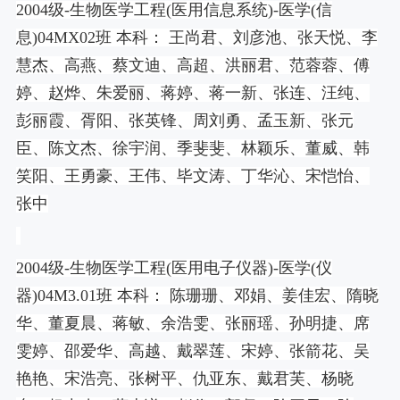
2004
级
-
生物医学工程
(
医用信息系统
)-
医学
(
信
息
)04MX02
班 本科： 王尚君、刘彦池、张天悦、李
慧杰、高燕、蔡文迪、高超、洪丽君、范蓉蓉、傅
婷、赵烨、朱爱丽、蒋婷、蒋一新、张连、汪纯、
彭丽霞、胥阳、张英锋、周刘勇、孟玉新、张元
臣、陈文杰、徐宇润、季斐斐、林颖乐、董威、韩
笑阳、王勇豪、王伟、毕文涛、丁华沁、宋恺怡、
张中
2004
级
-
生物医学工程
(
医用电子仪器
)-
医学
(
仪
器
)04M3.01
班 本科： 陈珊珊、邓娟、姜佳宏、隋晓
华、董夏晨、蒋敏、余浩雯、张丽瑶、孙明捷、席
雯婷、邵爱华、高越、戴翠莲、宋婷、张箭花、吴
艳艳、宋浩亮、张树平、仇亚东、戴君芙、杨晓