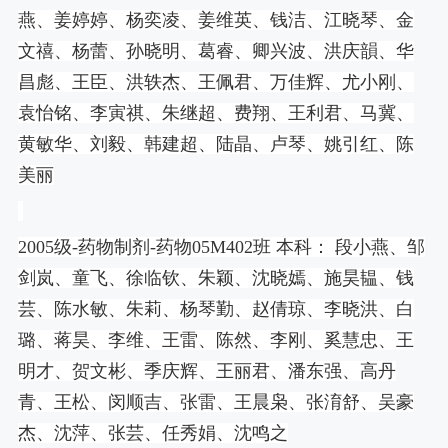
燕、姜婷婷、杨奕凌、姜维英、钱洁、江晓琴、金
文禧、杨蕾、孙晓明、葛睿、卿兴波、洪庆韻、华
昌彪、王臣、洪轶杰、王佩君、万佳辉、尤小刚、
袁怡铭、李寅祺、朱继超、费翔、王利君、马冀、
黄敏华、刘毅、韩建超、陆晶、卢琴、姚引红、陈
美丽
2005
级
-
药物制剂
-
药物
05M402
班 本科： 段小燕、邹
剑岚、童飞、徐临钦、朱颖、沈晓嫣、施昊韫、钱
芸、陈水敏、朱莉、杨琴勤、赵倩琼、李晓洪、白
璐、蒋昊、李维、王雷、陈然、李刚、奚慧忠、王
明才、贺文彬、季庆辉、王丽君、潘东强、高丹
青、王松、闵顺吉、张雷、王晨枭、张淯舒、吴豪
杰、沈萍、张芸、任秀娟、沈鸣之