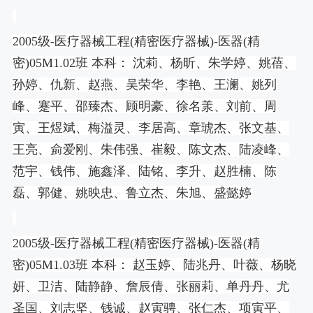
2005
级
-
医疗器械工程
(
精密医疗器械
)-
医器
(
精
密
)05M1.02
班 本科： 沈莉、杨昕、朱学婷、姚蓓、
孙婷、仇新、赵燕、吴荣华、李艳、王澜、姚列
峰、蹇平、邵臻杰、顾明豪、徐名羕、刘前、周
寅、王煜斌、梅溢灵、李居高、章琥杰、张文基、
王亮、侴爱刚、朱伟强、崔毅、陈文杰、陆凌峰、
范宇、钱伟、施鑫泽、陆铭、李升、赵胜楠、陈
磊、郭健、姚映忠、鲁立杰、朱旭、盛懿婷
2005
级
-
医疗器械工程
(
精密医疗器械
)-
医器
(
精
密
)05M1.03
班 本科： 赵玉婷、陆兆丹、叶薇、杨晓
妍、卫洁、陆静静、詹辰倩、张丽莉、单丹丹、尤
圣国、刘志坚、钱诚、赵寅骋、张仁杰、项寅平、