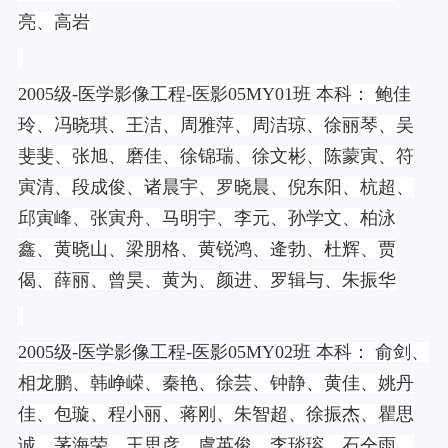
亮、高岩
2005
级
-
医学影像工程
-
医影
05MY01
班 本科： 鲍佳
玲、冯晓琪、王洁、周雅萍、周洁琼、徐丽琴、吴
斐斐、张旭、磨佳、徐锦瑞、徐文彬、陈蒙寅、符
寅清、段成俊、诸晨宇、罗晓晨、倪东阳、杭超、
邱寅峰、张寅舟、马明宇、李元、孙学文、柏泳
鑫、黄晓山、梁朋格、黄锐鸿、逄勃、杜辉、贾
偈、薛丽、曾昊、黄为、颜进、罗辑与、朱振华
2005
级
-
医学影像工程
-
医影
05MY02
班 本科： 俞剑、
相龙鹏、韩峥嵘、秦艳、徐芸、钟静、黄佳、姚丹
佳、包璇、程小丽、蒋刚、朱智超、徐振杰、瞿思
诚、茅海荣、王思彦、虞英俊、李琰瑢、石仝雨、