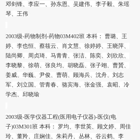
邓剑锋、李应一、孙东恩、吴建伟、李子毅、朱瑶
琴、王伟
2003
级
-
药物制剂
-
药物
03M402
班 本科： 曹璐、王
婷、李也恒、蔡筱云、肖文慧、徐婷婷、王晓萍、
陆尚卿、周贞琦、马青青、张洁、陈奕、刘欣欣、
李晓黎、徐萌、张良均、胡晓磊、张子翊、曹贇、
姜威、华巍、尹俊、曹萌、顾海兵、沈舟、刘志
军、刘立国、管青春、骆宾海、张金强、袁昭、冷
学杰、邱晓瑜
2003
级
-
医学仪器工程
(
医用电子仪器
)-
医仪
(
电
子
)03M301
班 本科： 罗均、李世英、顾文婷、周佳
玲、董羚、庄娴佳、朱莉丹、丛林、谷云鹤、李