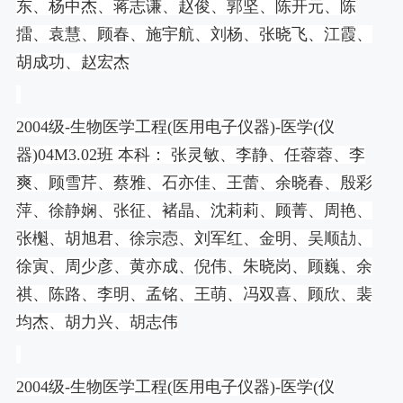
东、杨中杰、蒋志谦、赵俊、郭坚、陈开元、陈
擂、袁慧、顾春、施宇航、刘杨、张晓飞、江霞、
胡成功、赵宏杰
2004
级
-
生物医学工程
(
医用电子仪器
)-
医学
(
仪
器
)04M3.02
班 本科： 张灵敏、李静、任蓉蓉、李
爽、顾雪芹、蔡雅、石亦佳、王蕾、余晓春、殷彩
萍、徐静娴、张征、褚晶、沈莉莉、顾菁、周艳、
张櫆、胡旭君、徐宗悫、刘军红、金明、吴顺劼、
徐寅、周少彦、黄亦成、倪伟、朱晓岗、顾巍、余
祺、陈路、李明、孟铭、王萌、冯双喜、顾欣、裴
均杰、胡力兴、胡志伟
2004
级
-
生物医学工程
(
医用电子仪器
)-
医学
(
仪