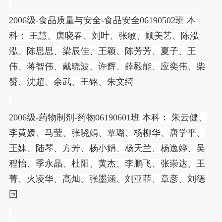
2006
级
-
食品质量与安全
-
食品安全
06190502
班 本
科： 王慧、唐晓春、刘叶、张敏、顾美艺、陈泓
泓、陈思思、梁辰佳、王颖、陈芳芳、夏子、王
伟、蒋智伟、戴晓波、许辉、薛毅能、应奕伟、柴
赟、沈超、余武、王铭、朱文绮
2006
级
-
药物制剂
-
药物
06190601
班 本科： 朱云健、
李黄嫒、马莹、张晓娟、覃璐、杨柳华、唐学平、
王妹、陆琴、方芳、杨小娟、杨天兰、杨逸婷、吴
程怡、季永晶、杜阳、黄杰、李鹏飞、张崇达、王
菁、火凌华、高灿、张墨涵、刘亚菲、章彦、刘德
国