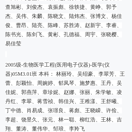
查旭彬、刘俊杰、袁振彪、徐轶捷、黄峥、郭予
杰、吴伟、朱麟、陈晓文、陆炜杰、张博文、杨佳
俊、曹昂、陆亮、陈峰、苏胜涛、赵新宇、李睿、
陈书光、陈剑飞、黄彬、孔德福、周宇、张晓樱、
易佳莹
2005
级
-
生物医学工程
(
医用电子仪器
)-
医学
(
仪
器
)05M3.01
班 本科： 林丽玲、吴绍豪、李翠芳、王
蕾、彭颖怡、周婉婷、郁凤琴、施梦惠、王丹、吴
佳妮、郭燕萍、章珍妮、赵娜、张丽、朱学敏、凌
丹红、李翠、蒋雪祯、韩佳兴、王稚漾、王舒曦、
丁中德、肖易成、张璟良、蒋彪、王晓嵘、许俭、
李超、饶昱久、张元、林一聪、柳红浩、王林、吉
翔、董涛、董伟华、邹琅、李羚飞