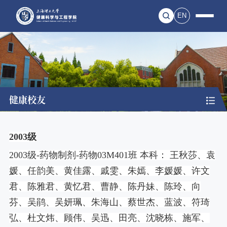
EN
健康校友
2003
级
2003
级
-
药物制剂
-
药物
03M401
班 本科： 王秋莎、袁
媛、任韵美、黄佳露、戚雯、朱嫣、李媛媛、许文
君、陈雅君、黄忆君、曹静、陈丹妹、陈玲、向
芬、吴鹃、吴妍珮、朱海山、蔡世杰、蓝波、符琦
弘、杜文炜、顾伟、吴迅、田亮、沈晓栋、施军、