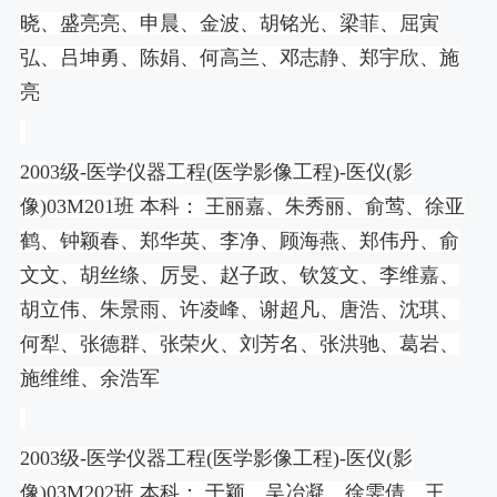
晓、盛亮亮、申晨、金波、胡铭光、梁菲、屈寅
弘、吕坤勇、陈娟、何高兰、邓志静、郑宇欣、施
亮
2003
级
-
医学仪器工程
(
医学影像工程
)-
医仪
(
影
像
)03M201
班 本科： 王丽嘉、朱秀丽、俞莺、徐亚
鹤、钟颖春、郑华英、李净、顾海燕、郑伟丹、俞
文文、胡丝绦、厉旻、赵子政、钦笈文、李维嘉、
胡立伟、朱景雨、许凌峰、谢超凡、唐浩、沈琪、
何犁、张德群、张荣火、刘芳名、张洪驰、葛岩、
施维维、余浩军
2003
级
-
医学仪器工程
(
医学影像工程
)-
医仪
(
影
像
)03M202
班 本科： 于颖、吴冶凝、徐雯倩、王