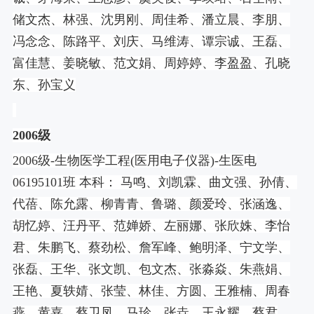
储文杰、林强、沈男刚、周佳希、潘立晨、李朋、
冯念念、陈路平、刘庆、马维涛、谭宗诚、王磊、
富佳慧、姜晓敏、范文娟、周婷婷、李盈盈、孔晓
东、孙宝义
2006
级
2006
级
-
生物医学工程
(
医用电子仪器
)-
生医电
06195101
班 本科： 马鸣、刘凯霖、曲文强、孙倩、
代蓓、陈允露、柳青青、鲁璐、颜爱玲、张涵逸、
胡忆婷、汪丹平、范婵娇、左丽娜、张欣姝、李怡
君、朱鹏飞、蔡劲松、詹军峰、鲍明泽、宁文学、
张磊、王华、张文凯、包文杰、张淼焱、朱燕娟、
王艳、夏轶婧、张莹、林佳、方圆、王雅楠、周春
燕、黄嘉、蔡卫凤、马珍、张垚、王永耀、蔡君