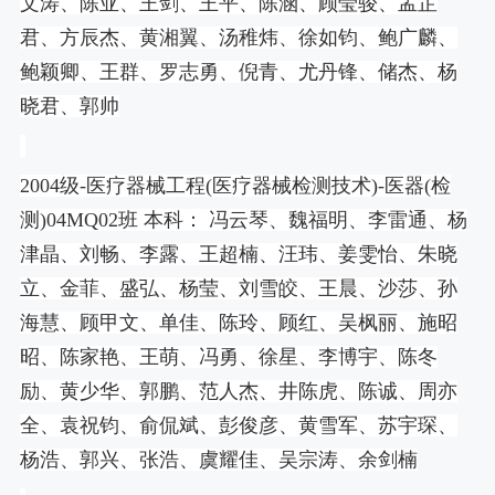
文涛、陈亚、王剑、王平、陈涵、顾莹骏、孟芷
君、方辰杰、黄湘翼、汤稚炜、徐如钧、鲍广麟、
鲍颖卿、王群、罗志勇、倪青、尤丹锋、储杰、杨
晓君、郭帅
2004
级
-
医疗器械工程
(
医疗器械检测技术
)-
医器
(
检
测
)04MQ02
班 本科： 冯云琴、魏福明、李雷通、杨
津晶、刘畅、李露、王超楠、汪玮、姜雯怡、朱晓
立、金菲、盛弘、杨莹、刘雪皎、王晨、沙莎、孙
海慧、顾甲文、单佳、陈玲、顾红、吴枫丽、施昭
昭、陈家艳、王萌、冯勇、徐星、李博宇、陈冬
励、黄少华、郭鹏、范人杰、井陈虎、陈诚、周亦
全、袁祝钧、俞侃斌、彭俊彦、黄雪军、苏宇琛、
杨浩、郭兴、张浩、虞耀佳、吴宗涛、余剑楠