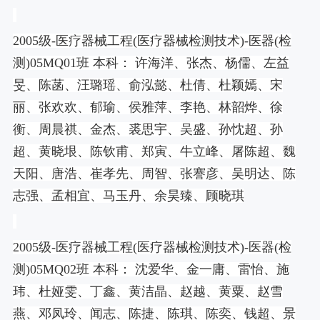
2005
级
-
医疗器械工程
(
医疗器械检测技术
)-
医器
(
检
测
)05MQ01
班 本科： 许海洋、张杰、杨儒、左益
旻、陈菡、汪璐瑶、俞泓懿、杜倩、杜颖嫣、宋
丽、张欢欢、郁瑜、侯雅萍、李艳、林韶烨、徐
衡、周晨祺、金杰、裘思宇、吴盛、孙忱超、孙
超、黄晓垠、陈钦甫、郑寅、牛立峰、屠陈超、魏
天阳、唐浩、崔孝先、周智、张謇彦、吴明达、陈
志强、孟相宜、马玉丹、余昊臻、顾晓琪
2005
级
-
医疗器械工程
(
医疗器械检测技术
)-
医器
(
检
测
)05MQ02
班 本科： 沈爱华、金一庸、雷怡、施
玮、杜娅雯、丁鑫、黄洁晶、赵越、黄粟、赵雪
燕、邓凤玲、闻志、陈捷、陈琪、陈奕、钱超、景