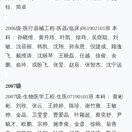
钰、简卓
2006
级
-
医疗器械工程
-
医器
(
临床
)061902101
班 本
科： 孙晓维、黄丹玮、叶凯、徐玮、吴煜聪、刘
敏、沈蓓丽、韩凯、沈翔、孙东恩、倪捷成、顾逸
飞、戴维涛、沈丽琴、王晓磊、任越、徐俊、余
鹏、俞吟、戎盼飞、张旻、赵辰、张智杰、沈宁远
2007
级
2007
级
-
生物医学工程
-
生医
07190101
班 本科： 黄彬
彬、刘玫、张云、王婷婷、陈珍、谢竹雅、王敏
烨、金晶、卫雯雯、曹爱晶、叶颖超、蔡奕舒、尹
毓才、欧鹏、宗帅、施李俊、金彦、徐旸、翁善