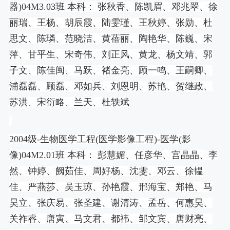
器
)04M3.03
班 本科： 张秋香、陈凯眉、邓兆翠、徐
丽瑞、王杨、胡辰霞、陆雯瑾、王秋婷、张勋、杜
思文、陈璘、范晓洁、黄蓓丽、陶艳华、陈巍、宋
萍、甘平生、宋奇伟、刘正风、黄龙、杨文靖、郭
子文、陈佳闽、马跃、褚金亮、顾一鸣、王嗣卿、
浦磊磊、顾磊、邓如兵、刘恩明、苏艳、贺继政、
苏洪、宋衍略、兰天、杜轶斌
2004
级
-
生物医学工程
(
医学影像工程
)-
医学
(
影
像
)04M2.01
班 本科： 彭慧媚、任彦华、宫晶晶、李
然、钟婷、阙茹佳、周好杨、沈雯、邓云、徐韫
佳、严燕莎、吴玉琼、孙艳霞、邢海宝、郑艳、马
昊立、张庆易、张圣建、谢清涛、孟岳、何惠昊、
关祚睿、唐寅、马文君、都祎、邹文宾、唐财亮、