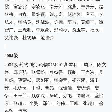
霞、宦雯雯、宗凌燕、徐丹萍、沈燕、朱静丹、赵
冬梅、何鑫、屠炜颖、陈志嘉、赵晓俊、唐容、李
旭东、张鸿良、沈晓波、陈楠、李雷、黄细平、谭
智广、王晓明、李永豪、彭昀杉、俞玉苹、杜欣、
艾述强、杜锡华、范佳慷
2004
级
2004
级
-
药物制剂
-
药物
04M401
班 本科： 周燕、陈文
静、邱启弘、张雪松、蔡婧吾、顾璇、王言沸、吴
贝妮、蔡荣祯、唐剑芬、张柳青、杨丽娜、潘玉
芳、毛晓珺、丁琪、曹晶、倪佳佳、陆晓瑛、陆
怡、王玉兰、顾欢欢、陈欣、孙艳、周庭旺、盛怡
康、张超
2
、李旻、郑佳、刘伟、王韡、张超
1
、徐
冬涟、樊亮