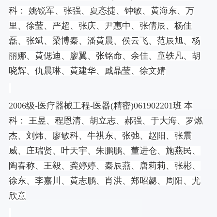
科： 姚锐军、张强、夏忞捷、钟敏、黄海东、万
里、徐莹、严超、张庆、尹惠中、张倩辰、杨佳
磊、张斌、梁博秦、潘黄晨、侯云飞、范辰旭、杨
丽娜、黄偲迪、廖翼、张铭命、余佳、童轶凡、胡
晓辉、仇晨琳、黄建华、戚晶莹、徐文婧
2006
级
-
医疗器械工程
-
医器
(
精密
)061902201
班 本
科： 王昱、程恩清、胡立志、郝强、于大海、罗燃
杰、刘炜、廖敏科、牛祺东、张弛、赵阳、张震
威、庄瑞贤、叶天宇、朱鹏鹏、董进仓、施燕民、
陶春称、王毅、龚婷婷、秦辰燕、唐莉莉、张彬、
徐东、李嘉川、黄志鹏、肖洪、郑昭勰、周阳、尤
欣意