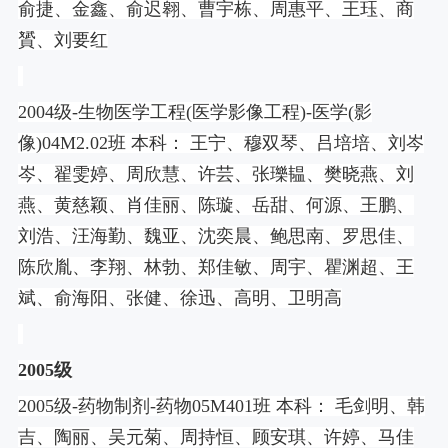
俞捷、金鑫、俞迟翱、曹宇栋、周惠平、王珏、商
贇、刘要红
2004
级
-
生物医学工程
(
医学影像工程
)-
医学
(
影
像
)04M2.02
班 本科： 王宁、穆双琴、吕培培、刘岑
岑、翟雯婷、周欣慧、许芸、张瓅韫、樊晓燕、刘
燕、黄慈颖、肖佳丽、陈璇、岳甜、何源、王鹏、
刘浩、汪海勤、魏亚、沈奕晨、鲍思南、罗思佳、
陈欣胤、李翔、林勃、郑佳敏、周宇、瞿渊超、王
斌、俞海阳、张健、徐迅、高明、卫明高
2005
级
2005
级
-
药物制剂
-
药物
05M401
班 本科： 毛剑明、韩
吉、陶丽、吴元菊、周持恒、顾安琪、许婷、马佳