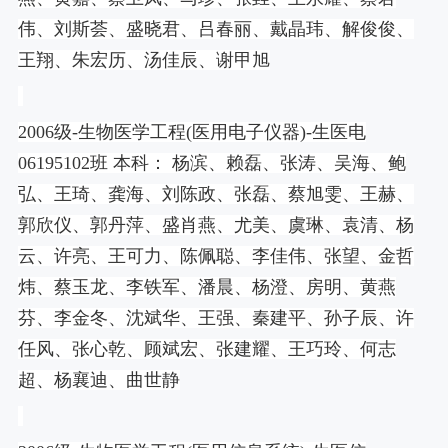
伟、刘斯荟、盛晓君、吕春丽、戴晶玮、解俊俊、
王翔、朱宏历、汤佳辰、谢甲旭
2006
级
-
生物医学工程
(
医用电子仪器
)-
生医电
06195102
班 本科： 杨滨、赖磊、张涛、吴海、鲍
弘、王琦、龚海、刘陈政、张磊、蔡旭雯、王赫、
郭欣仪、郭丹萍、盛肖燕、尤美、虞琳、袁清、杨
云、许亮、王可力、陈佩聪、李佳伟、张望、金哲
炜、蔡玉龙、李铁军、潘晨、杨澄、房明、黄燕
芬、李金冬、沈斌华、王强、秦建平、孙子辰、许
任风、张心乾、顾斌宏、张建耀、王巧玲、何志
超、杨襄迪、曲世静