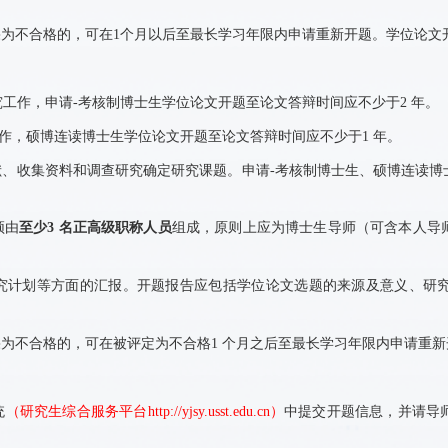
果为不合格的，可在
1
个月以后至最长学习年限内申请重新开题。学位论文
究工作，申请
-
考核制博士生学位论文开题至论文答辩时间应不少于
2
年。
作，硕博连读博士生学位论文开题至论文答辩时间应不少于
1
年。
献、收集资料和调查研究确定研究课题。申请
-
考核制博士生、硕博连读博
须由
至少
3
名正高级职称人员
组成，原则上应为博士生导师（可含本人导
究计划等方面的汇报。开题报告应包括学位论文选题的来源及意义、研
果为不合格的，可在被评定为不合格
1
个月之后至最长学习年限内申请重新
统
（
研究生综合服务平台
http://yjsy.usst.edu.cn
）
中提交开题信息，并请导