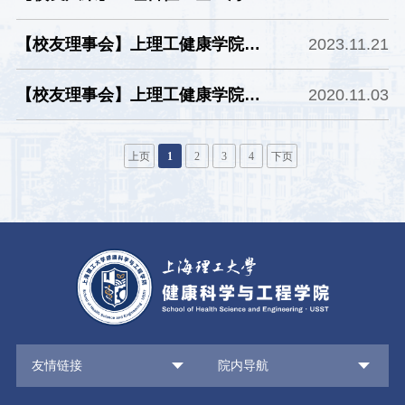
10位！上理工健康学院校友王道雨
【校友理事会】上理工健康学院上
2023.11.21
先生荣获2025年浦东优秀青年引
海校友会理事会五届一次会议顺利
领行动突出典型称号
【校友理事会】上理工健康学院上
2020.11.03
召开
海校友会理事会四届二次会议顺利
召开
上页
1
2
3
4
下页
友情链接
院内导航