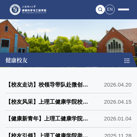
EN
健康校友
【校友走访】校领导带队赴微创集
2026.04.20
团走访调研并看望校友
【校友风采】上理工健康学院校友
2026.04.15
刘镭：让世界看见高端腔镜“中国
【健康新青年】上理工健康学院姚
2026.01.04
造”
宇：从实验室到生产线 “住企”博
【校友引领】上理工健康学院举
2025.11.28