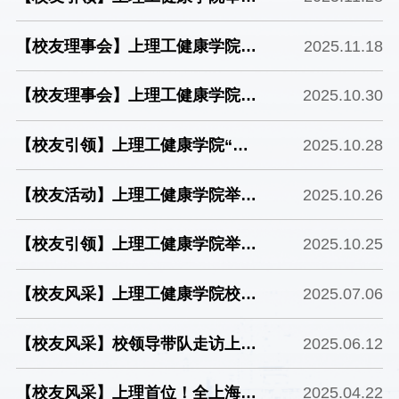
士的跨界征途
办“校友领航，赋能就业”求职技巧
【校友理事会】上理工健康学院召
2025.11.18
培训讲座
开校友理事座谈会共话人才培养改
【校友理事会】上理工健康学院上
2025.10.30
革
海校友会理事会五届二次会议顺利
【校友引领】上理工健康学院“健
2025.10.28
召开
康启航班”正式开班并举办系列活
【校友活动】上理工健康学院举
2025.10.26
动
办“赓续百十荣光，共叙校友情
【校友引领】上理工健康学院举
2025.10.25
深”119 周年校庆游园打卡活动
办“英才汇健康，‘职’通新未来”校
【校友风采】上理工健康学院校友
2025.07.06
友职业经验分享会
王道雨当选第十四届全国青联委员
【校友风采】校领导带队走访上理
2025.06.12
工健康学院校友企业卓道医疗科技
【校友风采】上理首位！全上海仅
2025.04.22
有限公司