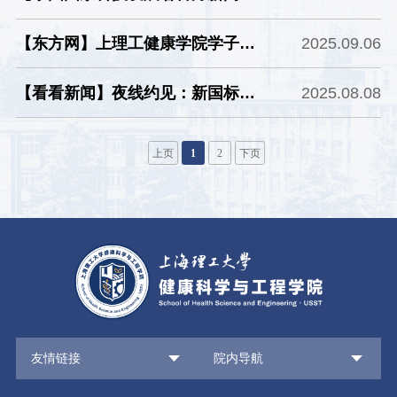
ไทย-จีน ผสานกำลังร่วมขับเคลื่อน
【东方网】上理工健康学院学子参
2025.09.06
งานวิศวกรรมฟื้นฟูสมรรถภาพ
加建发致新“芯未来”实习实训营活
อัจฉริยะและปัญญาประดิษฐ์ ฉลอง
【看看新闻】夜线约见：新国标来
2025.08.08
动
50 ปี ความสัมพันธ์ทางการทูต
了，你喝的奶更纯了
上页
1
2
下页
友情链接
院内导航