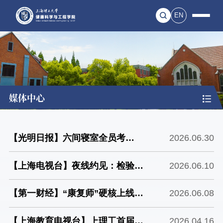
EN
媒体中心
【光明日报】六间寝室全员考
2026.06.30
研“上岸” 上理工健康学院一体化
【上海电视台】夜线约见：检验硕
2026.06.10
育人赋能成长
博成色，什么才是“金标准”？
【第一财经】“康复师”硬核上线丨
2026.06.08
引领区观察
【上海教育电视台】上理工首届健
2026.04.16