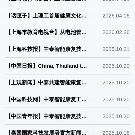
康文化节开幕，落地产教融合新举
【话匣子】上理工首届健康文化节
2026.04.16
措
开幕 聚焦医疗器械人才培养深化
【上海市教育电视台】从电池管理
2026.02.26
产教融合
到食品快检 开工首日刷新科研“进
【上海科技报】中泰智能康复技术
2025.10.21
度条”
与产业合作发展论坛在沪举行
【中国日报】China, Thailand to
2025.10.20
enhance cooperation in
【上观新闻】中泰共建智能康复国
2025.10.20
intelligent rehabilitation
际联合实验室，共启智能康复新纪
【中国科技网】中泰智能康复工程
2025.10.20
元
国际联合实验室在沪揭牌
【中国青年报】中泰智能康复技术
2025.10.20
与产业发展论坛举行
【泰国国家科技发展署官方新闻】
2025.10.18