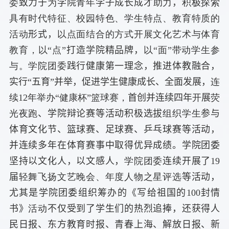
委
致力于
为
学院
青年
学子成长成才
助力
，
积极探索
具有时代特征、校园特色、学生特点、教育特质的
活动
形式
，
以点面结合的方式开展文化艺术与体育
教育，以“点”
打造学院精品牌，
以“面”带动学生参
与。学院团委
践行健康第一理念，推进体教融合，
实行“五育”并举，促进学生健康成长、全面发展，
连
续
12
年举办“健康杯”篮球赛
，
首创并连续四年
开
展
荧
光夜跑
、学院辩论赛等活动积极选拔
组织学生
参与
体育文化节、篮球赛、足球赛、乒乓球赛等活动，
并连续多年在体育赛事中取得优异成绩。学院团委
坚持以文化
人，以文感人，
学院团委
连续开展了
19
届
轻舞飞扬文艺晚会、年度人物之星评选
等活动，
尤其是学院团委组织筹办的《写给祖国的
100
封情
书》
活动
不仅受到了学生们的热烈追捧，还获得人
民日报、东方教育时报、青春上海
、
解放日报、新