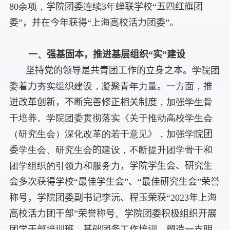
80
余项，
学院团委
连续
3
年
蝉联学校“五四红旗团
委”，并在今年获得“上海高校活力团委”。
一、
强基固本，推进基层组织“实”建设
坚持党的领导是共青团工作的立身之本。
学院团
委
着力
夯实组织建设，凝聚青年力量
。
一方面，
推
进改革创新，不断完善修正相关制度
，加强学生骨
干培养。学院团委贯彻落实《关于推动高校学生会
（研究生会）深化改革的若干意见》，加强学院
团
委
学生会、研究生会
的
建设，不断提升团学骨干和
团学组织的引领力和服务力
，学院学生会、研究生
会多次获得学校“最佳学生会”、“最佳研究生会”荣誉
称号，学院团委副书记李沅、程玉荣获“
2023
年上海
高校活力团干部”荣誉称号
。
学院团委积极组织开展
团学干部培训班、基础团务工作培训，塑造一支明