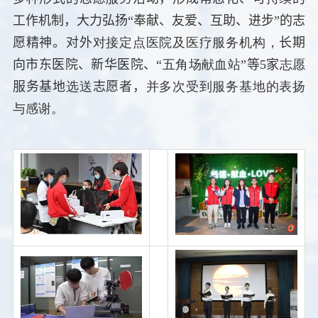
工作机制，大力弘扬“奉献、友爱、互助、进步”的志
愿精神。对外
对接定点医院及医疗服务机构，
长期
向市东医院、新华医院、
“五角场献血站”
等
5
家
志愿
服务基地
选送
志愿者，
并多次受到服务基地的表扬
与感谢。