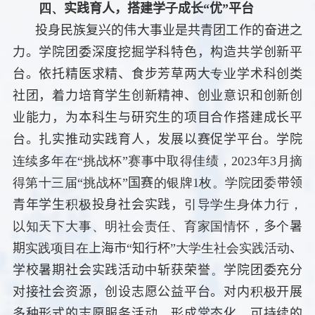
四、
实践育人，搭建学
子
成长“优”平台
投身民族复兴的伟大事业是共青团工作的奋进之
力。学院团委深度挖掘学科特色，构造共学创新平
台。依托精医求精、食步芳草两大
专业
学术科创类
社团，着力培育学生创新精神、创业意识和创新创
业能力，为本科生与研究生的项目合作搭建成长平
台。扎实推动实践育人，发展以赛促学平台。学院
连续多年在“挑战杯”赛事中取得佳绩，
2023
年
3
月摘
得第十三届“挑战杯”
国赛
的银牌
1
枚。学院团委
带领
青年学生
积极
投身社会实践，
引导学生身体力行，
以知天下大事、明社会责任、育家国情怀，
多
个
暑
期
实践项目在
上海市“知行杯”
大学生社会实践活动
、
学校暑期社会实践活动
中
斩获荣誉
。
学院团委充分
对接社会资源，创设志愿公益平台。对内
积极
开展
多种形式的志愿服务活动，形成常态化、可持续的